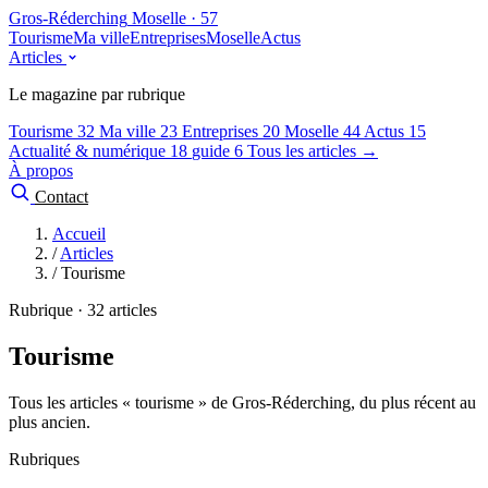
Gros-Réderching
Moselle · 57
Tourisme
Ma ville
Entreprises
Moselle
Actus
Articles
Le magazine par rubrique
Tourisme
32
Ma ville
23
Entreprises
20
Moselle
44
Actus
15
Actualité & numérique
18
guide
6
Tous les articles →
À propos
Contact
Accueil
/
Articles
/
Tourisme
Rubrique · 32 articles
Tourisme
Tous les articles « tourisme » de Gros-Réderching, du plus récent au
plus ancien.
Rubriques