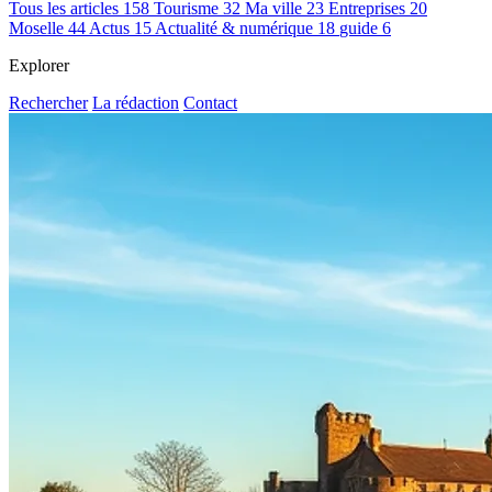
Tous les articles
158
Tourisme
32
Ma ville
23
Entreprises
20
Moselle
44
Actus
15
Actualité & numérique
18
guide
6
Explorer
Rechercher
La rédaction
Contact