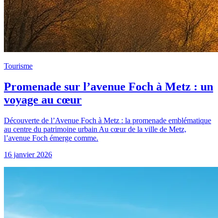
Tourisme
Promenade sur l’avenue Foch à Metz : un
voyage au cœur
Découverte de l’Avenue Foch à Metz : la promenade emblématique
au centre du patrimoine urbain Au cœur de la ville de Metz,
l’avenue Foch émerge comme.
16 janvier 2026