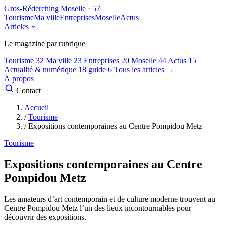
Gros-Réderching
Moselle · 57
Tourisme
Ma ville
Entreprises
Moselle
Actus
Articles
Le magazine par rubrique
Tourisme
32
Ma ville
23
Entreprises
20
Moselle
44
Actus
15
Actualité & numérique
18
guide
6
Tous les articles →
À propos
Contact
Accueil
/
Tourisme
/
Expositions contemporaines au Centre Pompidou Metz
Tourisme
Expositions contemporaines au Centre
Pompidou Metz
Les amateurs d’art contemporain et de culture moderne trouvent au
Centre Pompidou Metz l’un des lieux incontournables pour
découvrir des expositions.