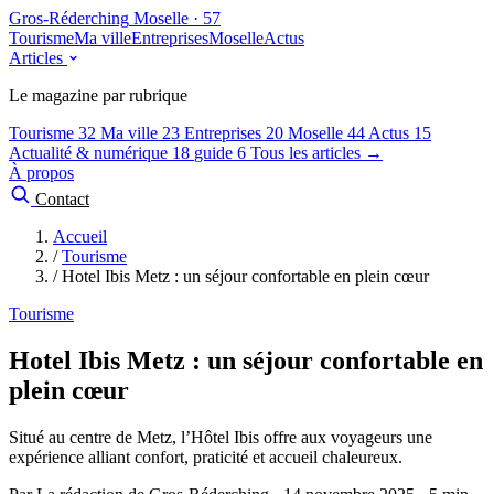
Gros-Réderching
Moselle · 57
Tourisme
Ma ville
Entreprises
Moselle
Actus
Articles
Le magazine par rubrique
Tourisme
32
Ma ville
23
Entreprises
20
Moselle
44
Actus
15
Actualité & numérique
18
guide
6
Tous les articles →
À propos
Contact
Accueil
/
Tourisme
/
Hotel Ibis Metz : un séjour confortable en plein cœur
Tourisme
Hotel Ibis Metz : un séjour confortable en
plein cœur
Situé au centre de Metz, l’Hôtel Ibis offre aux voyageurs une
expérience alliant confort, praticité et accueil chaleureux.