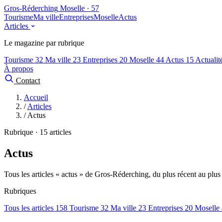
Gros-Réderching
Moselle · 57
Tourisme
Ma ville
Entreprises
Moselle
Actus
Articles
Le magazine par rubrique
Tourisme
32
Ma ville
23
Entreprises
20
Moselle
44
Actus
15
Actuali
À propos
Contact
Accueil
/
Articles
/
Actus
Rubrique · 15 articles
Actus
Tous les articles « actus » de Gros-Réderching, du plus récent au plus
Rubriques
Tous les articles
158
Tourisme
32
Ma ville
23
Entreprises
20
Moselle