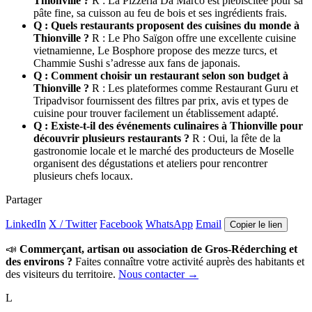
Thionville ?
R : La Pizzeria Da Marco est plébiscitée pour sa
pâte fine, sa cuisson au feu de bois et ses ingrédients frais.
Q : Quels restaurants proposent des cuisines du monde à
Thionville ?
R : Le Pho Saïgon offre une excellente cuisine
vietnamienne, Le Bosphore propose des mezze turcs, et
Chammie Sushi s’adresse aux fans de japonais.
Q : Comment choisir un restaurant selon son budget à
Thionville ?
R : Les plateformes comme Restaurant Guru et
Tripadvisor fournissent des filtres par prix, avis et types de
cuisine pour trouver facilement un établissement adapté.
Q : Existe-t-il des événements culinaires à Thionville pour
découvrir plusieurs restaurants ?
R : Oui, la fête de la
gastronomie locale et le marché des producteurs de Moselle
organisent des dégustations et ateliers pour rencontrer
plusieurs chefs locaux.
Partager
LinkedIn
X / Twitter
Facebook
WhatsApp
Email
Copier le lien
📣
Commerçant, artisan ou association de Gros-Réderching et
des environs ?
Faites connaître votre activité auprès des habitants et
des visiteurs du territoire.
Nous contacter →
L