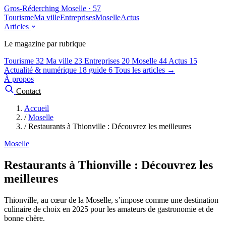
Gros-Réderching
Moselle · 57
Tourisme
Ma ville
Entreprises
Moselle
Actus
Articles
Le magazine par rubrique
Tourisme
32
Ma ville
23
Entreprises
20
Moselle
44
Actus
15
Actualité & numérique
18
guide
6
Tous les articles →
À propos
Contact
Accueil
/
Moselle
/
Restaurants à Thionville : Découvrez les meilleures
Moselle
Restaurants à Thionville : Découvrez les
meilleures
Thionville, au cœur de la Moselle, s’impose comme une destination
culinaire de choix en 2025 pour les amateurs de gastronomie et de
bonne chère.