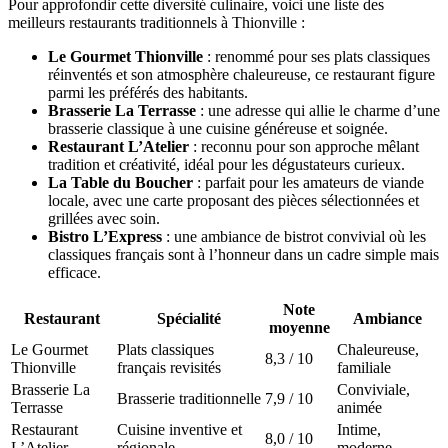
Pour approfondir cette diversité culinaire, voici une liste des
meilleurs restaurants traditionnels à Thionville :
Le Gourmet Thionville
: renommé pour ses plats classiques
réinventés et son atmosphère chaleureuse, ce restaurant figure
parmi les préférés des habitants.
Brasserie La Terrasse
: une adresse qui allie le charme d’une
brasserie classique à une cuisine généreuse et soignée.
Restaurant L’Atelier
: reconnu pour son approche mêlant
tradition et créativité, idéal pour les dégustateurs curieux.
La Table du Boucher
: parfait pour les amateurs de viande
locale, avec une carte proposant des pièces sélectionnées et
grillées avec soin.
Bistro L’Express
: une ambiance de bistrot convivial où les
classiques français sont à l’honneur dans un cadre simple mais
efficace.
Note
Restaurant
Spécialité
Ambiance
moyenne
Le Gourmet
Plats classiques
Chaleureuse,
8,3 / 10
Thionville
français revisités
familiale
Brasserie La
Conviviale,
Brasserie traditionnelle
7,9 / 10
Terrasse
animée
Restaurant
Cuisine inventive et
Intime,
8,0 / 10
L’Atelier
régionale
moderne