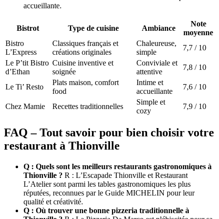
accueillante.
Note
Bistrot
Type de cuisine
Ambiance
moyenne
Bistro
Classiques français et
Chaleureuse,
7,7 / 10
L’Express
créations originales
simple
Le P’tit Bistro
Cuisine inventive et
Conviviale et
7,8 / 10
d’Ethan
soignée
attentive
Plats maison, comfort
Intime et
Le Ti’ Resto
7,6 / 10
food
accueillante
Simple et
Chez Mamie
Recettes traditionnelles
7,9 / 10
cozy
FAQ – Tout savoir pour bien choisir votre
restaurant à Thionville
Q : Quels sont les meilleurs restaurants gastronomiques à
Thionville ?
R : L’Escapade Thionville et Restaurant
L’Atelier sont parmi les tables gastronomiques les plus
réputées, reconnues par le Guide MICHELIN pour leur
qualité et créativité.
Q : Où trouver une bonne pizzeria traditionnelle à