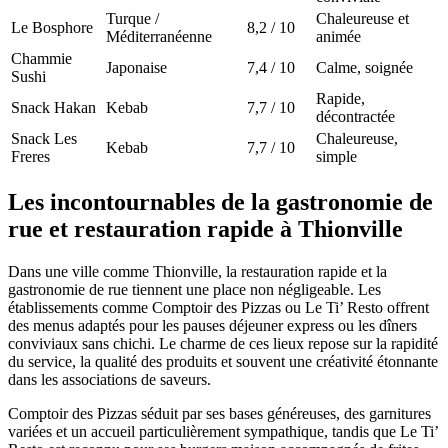
Turque /
Chaleureuse et
Le Bosphore
8,2 / 10
Méditerranéenne
animée
Chammie
Japonaise
7,4 / 10
Calme, soignée
Sushi
Rapide,
Snack Hakan
Kebab
7,7 / 10
décontractée
Snack Les
Chaleureuse,
Kebab
7,7 / 10
Freres
simple
Les incontournables de la gastronomie de
rue et restauration rapide à Thionville
Dans une ville comme Thionville, la restauration rapide et la
gastronomie de rue tiennent une place non négligeable. Les
établissements comme Comptoir des Pizzas ou Le Ti’ Resto offrent
des menus adaptés pour les pauses déjeuner express ou les dîners
conviviaux sans chichi. Le charme de ces lieux repose sur la rapidité
du service, la qualité des produits et souvent une créativité étonnante
dans les associations de saveurs.
Comptoir des Pizzas séduit par ses bases généreuses, des garnitures
variées et un accueil particulièrement sympathique, tandis que Le Ti’