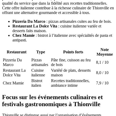
qualité du service que dans la fidélité aux recettes traditionnelles.
Cette offre italienne contribue à la richesse culinaire de Thionville en
offrant une alternative gourmande et accessible à tous.
Pizzeria Da Marco
: pizzas artisanales cuites au feu de bois.
Restaurant La Dolce Vita
: cuisine italienne variée et
desserts faits maison.
Chez Mamie
: bistrot à l’italienne avec spécialités de pasta et
antipasti.
Note
Restaurant
Type
Points forts
Moyenne
Pizzeria Da
Pizzas
Pâte fine, cuisson au feu
8,1 / 10
Marco
artisanales
de bois
Restaurant La
Cuisine
Variété de plats, desserts
8,0 / 10
Dolce Vita
italienne
maison
Bistrot
Recettes traditionnelles,
Chez Mamie
7,9 / 10
italien
ambiance intime
Focus sur les événements culinaires et
festivals gastronomiques à Thionville
Thionville se distingue aussi par l’organisation d’événements