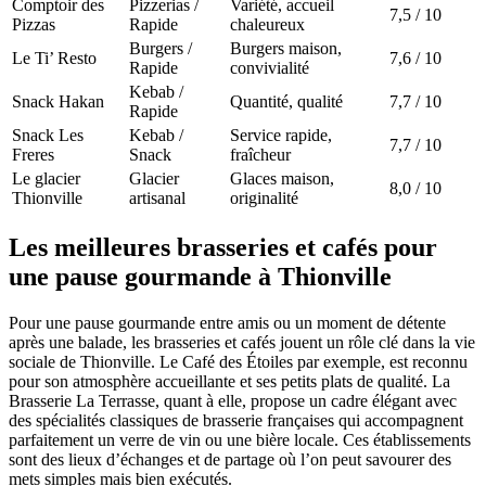
Comptoir des
Pizzerias /
Variété, accueil
7,5 / 10
Pizzas
Rapide
chaleureux
Burgers /
Burgers maison,
Le Ti’ Resto
7,6 / 10
Rapide
convivialité
Kebab /
Snack Hakan
Quantité, qualité
7,7 / 10
Rapide
Snack Les
Kebab /
Service rapide,
7,7 / 10
Freres
Snack
fraîcheur
Le glacier
Glacier
Glaces maison,
8,0 / 10
Thionville
artisanal
originalité
Les meilleures brasseries et cafés pour
une pause gourmande à Thionville
Pour une pause gourmande entre amis ou un moment de détente
après une balade, les brasseries et cafés jouent un rôle clé dans la vie
sociale de Thionville. Le Café des Étoiles par exemple, est reconnu
pour son atmosphère accueillante et ses petits plats de qualité. La
Brasserie La Terrasse, quant à elle, propose un cadre élégant avec
des spécialités classiques de brasserie françaises qui accompagnent
parfaitement un verre de vin ou une bière locale. Ces établissements
sont des lieux d’échanges et de partage où l’on peut savourer des
mets simples mais bien exécutés.