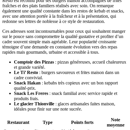
Resto est reconnu pour ses burgers maison accompagnés de frites
fraîches et des plats familiers réalisés avec soin. On remarque
également une qualité constante dans les restos de kebab et snacks,
avec une attention portée à la fraîcheur et à la présentation, qui
redonne ses lettres de noblesse à ce style de restauration.
Ces adresses sont incontournables pour ceux qui souhaitent manger
sur le pouce sans compromettre la qualité gustative et profiter d’un
cadre souvent simple mais agréable. Leur popularité croissante
témoigne d’une demande en constante évolution vers des repas
rapides mais gourmands, urbaine et accessible à tous.
Comptoir des Pizzas
: pizzas généreuses, accueil chaleureux
et grande variété.
Le Ti’ Resto
: burgers savoureux et frites maison dans un
cadre convivial.
Snack Hakan
: kebabs très copieux avec un bon rapport
qualité-prix.
Snack Les Freres
: snack familial avec service rapide et
produits frais.
Le glacier Thionville
: glaces artisanales faites maison,
idéales pour finir sur une note sucrée.
Note
Restaurant
Type
Points forts
moyenne