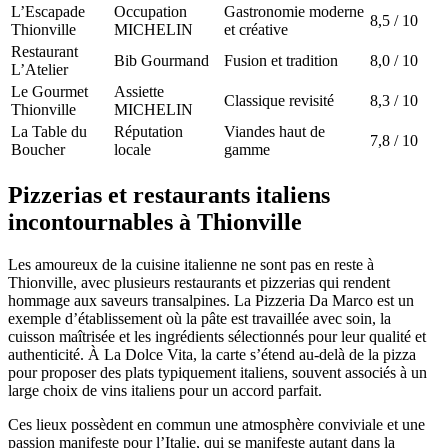
L’Escapade
Occupation
Gastronomie moderne
8,5 / 10
Thionville
MICHELIN
et créative
Restaurant
Bib Gourmand
Fusion et tradition
8,0 / 10
L’Atelier
Le Gourmet
Assiette
Classique revisité
8,3 / 10
Thionville
MICHELIN
La Table du
Réputation
Viandes haut de
7,8 / 10
Boucher
locale
gamme
Pizzerias et restaurants italiens
incontournables à Thionville
Les amoureux de la cuisine italienne ne sont pas en reste à
Thionville, avec plusieurs restaurants et pizzerias qui rendent
hommage aux saveurs transalpines. La Pizzeria Da Marco est un
exemple d’établissement où la pâte est travaillée avec soin, la
cuisson maîtrisée et les ingrédients sélectionnés pour leur qualité et
authenticité. À La Dolce Vita, la carte s’étend au-delà de la pizza
pour proposer des plats typiquement italiens, souvent associés à un
large choix de vins italiens pour un accord parfait.
Ces lieux possèdent en commun une atmosphère conviviale et une
passion manifeste pour l’Italie, qui se manifeste autant dans la