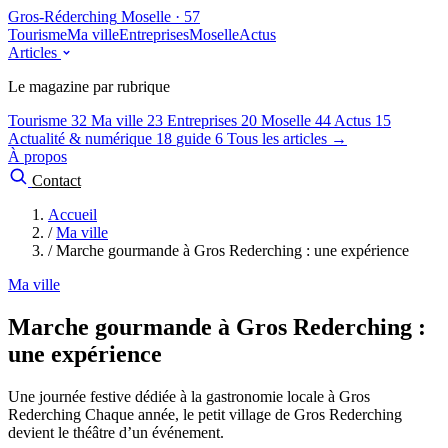
Gros-Réderching
Moselle · 57
Tourisme
Ma ville
Entreprises
Moselle
Actus
Articles
Le magazine par rubrique
Tourisme
32
Ma ville
23
Entreprises
20
Moselle
44
Actus
15
Actualité & numérique
18
guide
6
Tous les articles →
À propos
Contact
Accueil
/
Ma ville
/
Marche gourmande à Gros Rederching : une expérience
Ma ville
Marche gourmande à Gros Rederching :
une expérience
Une journée festive dédiée à la gastronomie locale à Gros
Rederching Chaque année, le petit village de Gros Rederching
devient le théâtre d’un événement.