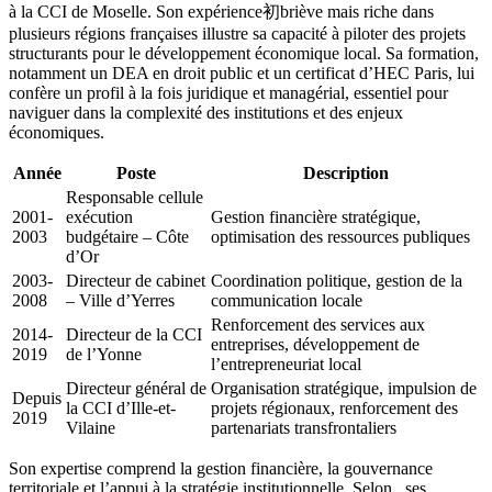
à la CCI de Moselle. Son expérience初briève mais riche dans
plusieurs régions françaises illustre sa capacité à piloter des projets
structurants pour le développement économique local. Sa formation,
notamment un DEA en droit public et un certificat d’HEC Paris, lui
confère un profil à la fois juridique et managérial, essentiel pour
naviguer dans la complexité des institutions et des enjeux
économiques.
Année
Poste
Description
Responsable cellule
2001-
exécution
Gestion financière stratégique,
2003
budgétaire – Côte
optimisation des ressources publiques
d’Or
2003-
Directeur de cabinet
Coordination politique, gestion de la
2008
– Ville d’Yerres
communication locale
Renforcement des services aux
2014-
Directeur de la CCI
entreprises, développement de
2019
de l’Yonne
l’entrepreneuriat local
Directeur général de
Organisation stratégique, impulsion de
Depuis
la CCI d’Ille-et-
projets régionaux, renforcement des
2019
Vilaine
partenariats transfrontaliers
Son expertise comprend la gestion financière, la gouvernance
territoriale et l’appui à la stratégie institutionnelle. Selon , ses