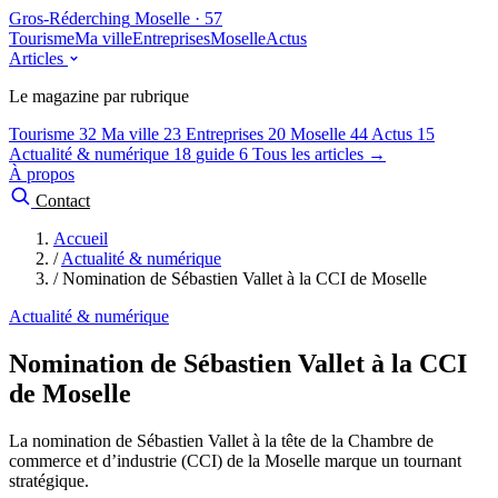
Gros-Réderching
Moselle · 57
Tourisme
Ma ville
Entreprises
Moselle
Actus
Articles
Le magazine par rubrique
Tourisme
32
Ma ville
23
Entreprises
20
Moselle
44
Actus
15
Actualité & numérique
18
guide
6
Tous les articles →
À propos
Contact
Accueil
/
Actualité & numérique
/
Nomination de Sébastien Vallet à la CCI de Moselle
Actualité & numérique
Nomination de Sébastien Vallet à la CCI
de Moselle
La nomination de Sébastien Vallet à la tête de la Chambre de
commerce et d’industrie (CCI) de la Moselle marque un tournant
stratégique.