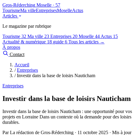
Gros-Réderching
Moselle · 57
Tourisme
Ma ville
Entreprises
Moselle
Actus
Articles
Le magazine par rubrique
Tourisme
32
Ma ville
23
Entreprises
20
Moselle
44
Actus
15
Actualité & numérique
18
guide
6
Tous les articles →
À propos
Contact
Accueil
/
Entreprises
/
Investir dans la base de loisirs Nauticham
Entreprises
Investir dans la base de loisirs Nauticham
Investir dans la base de loisirs Nauticham : une opportunité pour vos
projets en Lorraine Dans un contexte où la demande pour des loisirs
durables.
Par La rédaction de Gros-Réderching · 11 octobre 2025 · Mis à jour