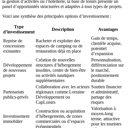
la gestion d’activités ou l’hôtellerie, la base de loisirs présente un
panel d’opportunités structurées et adaptées à tous types de projets.
Voici une synthèse des principales options d’investissement :
Type
Description
Avantages
d’investissement
Gain de temps,
Reprise de
Racheter et exploiter des
clientèle acquise,
concessions
espaces de camping ou de
potentiel
existantes
restauration déjà en place
d’expansion
Création de nouvelles
Personnalisation,
Développement
structures d’hébergement
différenciation sur
de nouveaux
insolites, centre de bien-être
le marché,
projets
ou activités nautiques
positionnement
supplémentaires
durable
Collaboration avec les acteurs
Soutien financier
Partenariats
régionaux comme Lorraine
et administratif,
publics-privés
Développement ou
partage des
CapLoisirs
risques
Valorisation à
Construction ou acquisition
moyen-long
Investissement
d’hébergements, de zones
terme, attractive
immobilier
commerciales ou d’espaces
pour les touristes
événementiels