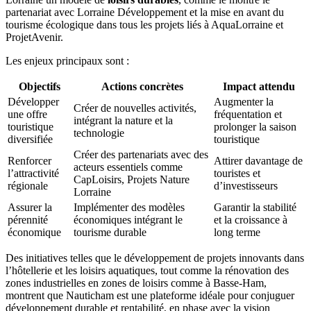
partenariat avec Lorraine Développement et la mise en avant du
tourisme écologique dans tous les projets liés à AquaLorraine et
ProjetAvenir.
Les enjeux principaux sont :
Objectifs
Actions concrètes
Impact attendu
Développer
Augmenter la
Créer de nouvelles activités,
une offre
fréquentation et
intégrant la nature et la
touristique
prolonger la saison
technologie
diversifiée
touristique
Créer des partenariats avec des
Renforcer
Attirer davantage de
acteurs essentiels comme
l’attractivité
touristes et
CapLoisirs, Projets Nature
régionale
d’investisseurs
Lorraine
Assurer la
Implémenter des modèles
Garantir la stabilité
pérennité
économiques intégrant le
et la croissance à
économique
tourisme durable
long terme
Des initiatives telles que le développement de projets innovants dans
l’hôtellerie et les loisirs aquatiques, tout comme la rénovation des
zones industrielles en zones de loisirs comme à Basse-Ham,
montrent que Nauticham est une plateforme idéale pour conjuguer
développement durable et rentabilité, en phase avec la vision