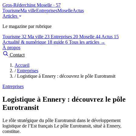
Gros-Réderching
Moselle · 57
Tourisme
Ma ville
Entreprises
Moselle
Actus
Articles
Le magazine par rubrique
Tourisme
32
Ma ville
23
Entreprises
20
Moselle
44
Actus
15
Actualité & numérique
18
guide
6
Tous les articles →
À propos
Contact
Accueil
/
Entreprises
/
Logistique à Ennery : découvrez le pôle Eurotransit
Entreprises
Logistique à Ennery : découvrez le pôle
Eurotransit
Le rôle stratégique du pôle Eurotransit dans le développement
logistique de l’Est français Le pôle Eurotransit, situé à Ennery,
constitue.