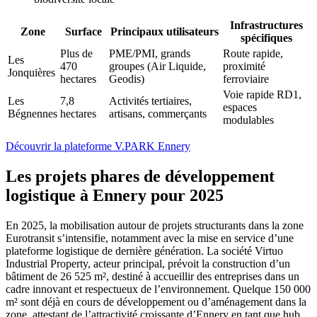
Infrastructures
Zone
Surface
Principaux utilisateurs
spécifiques
Plus de
PME/PMI, grands
Route rapide,
Les
470
groupes (Air Liquide,
proximité
Jonquières
hectares
Geodis)
ferroviaire
Voie rapide RD1,
Les
7,8
Activités tertiaires,
espaces
Bégnennes
hectares
artisans, commerçants
modulables
Découvrir la plateforme V.PARK Ennery
Les projets phares de développement
logistique à Ennery pour 2025
En 2025, la mobilisation autour de projets structurants dans la zone
Eurotransit s’intensifie, notamment avec la mise en service d’une
plateforme logistique de dernière génération. La société Virtuo
Industrial Property, acteur principal, prévoit la construction d’un
bâtiment de 26 525 m², destiné à accueillir des entreprises dans un
cadre innovant et respectueux de l’environnement. Quelque 150 000
m² sont déjà en cours de développement ou d’aménagement dans la
zone, attestant de l’attractivité croissante d’Ennery en tant que hub