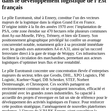
dans le développement logistique de l’Est
français
Le pôle Eurotransit, situé à Ennery, constitue l’un des vecteurs
majeurs de la logistique dans la région Grand Est en France.
D’origine initiée à la fin des années 1970 avec l’implantation de
PSA, cette zone étendue sur 470 hectares relie plusieurs communes
dont Ay-sur-Moselle, Flévy, Trémery, et bien sûr Ennery. Son
positionnement géographique privilégié lui confère un avantage
concurrentiel notable, notamment grâce à sa proximité immédiate
avec les grands axes autoroutiers A4 et A31, ainsi qu’un raccord
ferroviaire direct à la gare de triage de Woippy. Ces infrastructures
facilitent la circulation des marchandises, permettant aux acteurs
logistiques d’optimiser leurs flux et leur rentabilité.
Le pôle Eurotransit concentre une concentration élevée d’entreprises
majeures du secteur, telles que Geodis, DHL, XPO Logistics, FM
Logistic, Kuehne+Nagel, DB Schenker, STEF, Norbert
Dentressangle, et Chronopost. Ces sociétés partagent un
environnement commun où se conjuguent innovation, efficacité et
proximité avec les grandes zones industrielles. Sa capacité à
accueillir des projets d’envergure en fait un site de référence pour le
développement des activités logistiques en France. Pour renforcer
cette position stratégique, l’aménagement de nouvelles plateformes
modernes, à l’image du V.PARK Ennery, vient concrétiser la