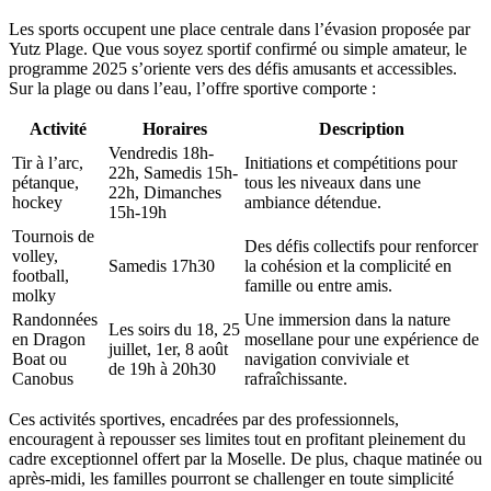
Les sports occupent une place centrale dans l’évasion proposée par
Yutz Plage. Que vous soyez sportif confirmé ou simple amateur, le
programme 2025 s’oriente vers des défis amusants et accessibles.
Sur la plage ou dans l’eau, l’offre sportive comporte :
Activité
Horaires
Description
Vendredis 18h-
Tir à l’arc,
Initiations et compétitions pour
22h, Samedis 15h-
pétanque,
tous les niveaux dans une
22h, Dimanches
hockey
ambiance détendue.
15h-19h
Tournois de
Des défis collectifs pour renforcer
volley,
Samedis 17h30
la cohésion et la complicité en
football,
famille ou entre amis.
molky
Randonnées
Une immersion dans la nature
Les soirs du 18, 25
en Dragon
mosellane pour une expérience de
juillet, 1er, 8 août
Boat ou
navigation conviviale et
de 19h à 20h30
Canobus
rafraîchissante.
Ces activités sportives, encadrées par des professionnels,
encouragent à repousser ses limites tout en profitant pleinement du
cadre exceptionnel offert par la Moselle. De plus, chaque matinée ou
après-midi, les familles pourront se challenger en toute simplicité