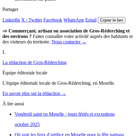
Partager
LinkedIn
X / Twitter
Facebook
WhatsApp
Email
Copier le lien
📣
Commerçant, artisan ou association de Gros-Réderching et
des environs ?
Faites connaître votre activité auprès des habitants et
des visiteurs du territoire.
Nous contacter →
L
La rédaction de Gros-Réderching
Équipe éditoriale locale
L'équipe éditoriale locale de Gros-Réderching, en Moselle.
En savoir plus sur la rédaction →
À lire aussi
Vendredi saint en Moselle : jours fériés et exceptions
octobre 2025
Où voir les feux d’artifice en Moselle pour la fête nationa