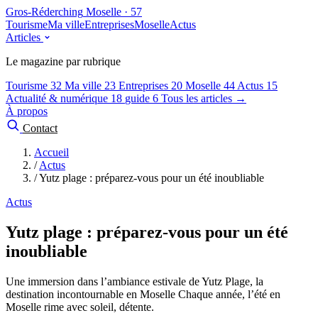
Gros-Réderching
Moselle · 57
Tourisme
Ma ville
Entreprises
Moselle
Actus
Articles
Le magazine par rubrique
Tourisme
32
Ma ville
23
Entreprises
20
Moselle
44
Actus
15
Actualité & numérique
18
guide
6
Tous les articles →
À propos
Contact
Accueil
/
Actus
/
Yutz plage : préparez-vous pour un été inoubliable
Actus
Yutz plage : préparez-vous pour un été
inoubliable
Une immersion dans l’ambiance estivale de Yutz Plage, la
destination incontournable en Moselle Chaque année, l’été en
Moselle rime avec soleil, détente.