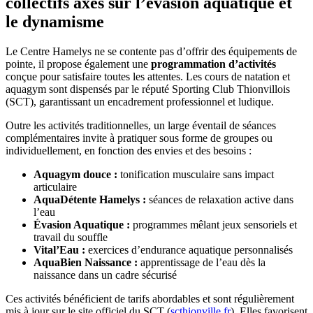
collectifs axés sur l’évasion aquatique et
le dynamisme
Le Centre Hamelys ne se contente pas d’offrir des équipements de
pointe, il propose également une
programmation d’activités
conçue pour satisfaire toutes les attentes. Les cours de natation et
aquagym sont dispensés par le réputé Sporting Club Thionvillois
(SCT), garantissant un encadrement professionnel et ludique.
Outre les activités traditionnelles, un large éventail de séances
complémentaires invite à pratiquer sous forme de groupes ou
individuellement, en fonction des envies et des besoins :
Aquagym douce :
tonification musculaire sans impact
articulaire
AquaDétente Hamelys :
séances de relaxation active dans
l’eau
Évasion Aquatique :
programmes mêlant jeux sensoriels et
travail du souffle
Vital’Eau :
exercices d’endurance aquatique personnalisés
AquaBien Naissance :
apprentissage de l’eau dès la
naissance dans un cadre sécurisé
Ces activités bénéficient de tarifs abordables et sont régulièrement
mis à jour sur le site officiel du SCT (
scthionville.fr
). Elles favorisent