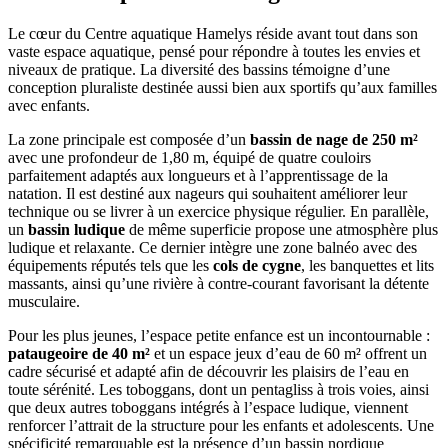
Le cœur du Centre aquatique Hamelys réside avant tout dans son
vaste espace aquatique, pensé pour répondre à toutes les envies et
niveaux de pratique. La diversité des bassins témoigne d’une
conception pluraliste destinée aussi bien aux sportifs qu’aux familles
avec enfants.
La zone principale est composée d’un
bassin de nage de 250 m²
avec une profondeur de 1,80 m, équipé de quatre couloirs
parfaitement adaptés aux longueurs et à l’apprentissage de la
natation. Il est destiné aux nageurs qui souhaitent améliorer leur
technique ou se livrer à un exercice physique régulier. En parallèle,
un
bassin ludique
de même superficie propose une atmosphère plus
ludique et relaxante. Ce dernier intègre une zone balnéo avec des
équipements réputés tels que les
cols de cygne
, les banquettes et lits
massants, ainsi qu’une rivière à contre-courant favorisant la détente
musculaire.
Pour les plus jeunes, l’espace petite enfance est un incontournable :
pataugeoire de 40 m²
et un espace jeux d’eau de 60 m² offrent un
cadre sécurisé et adapté afin de découvrir les plaisirs de l’eau en
toute sérénité. Les toboggans, dont un pentagliss à trois voies, ainsi
que deux autres toboggans intégrés à l’espace ludique, viennent
renforcer l’attrait de la structure pour les enfants et adolescents. Une
spécificité remarquable est la présence d’un bassin nordique