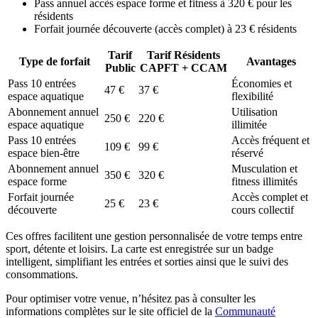
Pass annuel accès espace forme et fitness à 320 € pour les
résidents
Forfait journée découverte (accès complet) à 23 € résidents
Tarif
Tarif Résidents
Type de forfait
Avantages
Public
CAPFT + CCAM
Pass 10 entrées
Économies et
47 €
37 €
espace aquatique
flexibilité
Abonnement annuel
Utilisation
250 €
220 €
espace aquatique
illimitée
Pass 10 entrées
Accès fréquent et
109 €
99 €
espace bien-être
réservé
Abonnement annuel
Musculation et
350 €
320 €
espace forme
fitness illimités
Forfait journée
Accès complet et
25 €
23 €
découverte
cours collectif
Ces offres facilitent une gestion personnalisée de votre temps entre
sport, détente et loisirs. La carte est enregistrée sur un badge
intelligent, simplifiant les entrées et sorties ainsi que le suivi des
consommations.
Pour optimiser votre venue, n’hésitez pas à consulter les
informations complètes sur le site officiel de la
Communauté