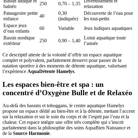
Bassin ludique et
Divertissement et
250
0,70 – 1,35
balnéo
relaxation
Pataugeoire petite
0,30
Découverte de l’eau pour
40
enfance
(indiquée)
les tout-petits
Espace jeux
60
Variable
Jeux ludiques aquatiques
d’eau enfants
Bassin nordique
Loisir aquatique toute
250
0,90 – 1,40
extérieur
l’année
Ce descriptif atteste de la volonté d’offrir un espace aquatique
complet et polyvalent, parfaitement desservi pour passer de la
natation sportive à des moments de détente aquatique, valorisant
l’expérience
AquaDétente Hamelys
.
Les espaces bien-être et spa : un
concentré d’Oxygène Bulle et de Relaxéo
Au-delà des bassins et toboggans, le centre aquatique Hamelys
propose un espace dédié au bien-être et à la détente, mettant l’accent
sur la relaxation et sur le soin du corps et de l’esprit par l’eau et la
chaleur. Cet espace intègre une offre très complète qui s’inscrit
parfaitement dans la philosophie des soins AquaBien Naissance et
de la
Source Harmonie
.