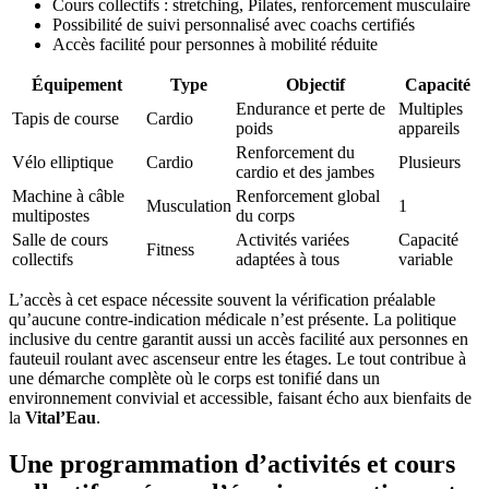
Cours collectifs : stretching, Pilates, renforcement musculaire
Possibilité de suivi personnalisé avec coachs certifiés
Accès facilité pour personnes à mobilité réduite
Équipement
Type
Objectif
Capacité
Endurance et perte de
Multiples
Tapis de course
Cardio
poids
appareils
Renforcement du
Vélo elliptique
Cardio
Plusieurs
cardio et des jambes
Machine à câble
Renforcement global
Musculation
1
multipostes
du corps
Salle de cours
Activités variées
Capacité
Fitness
collectifs
adaptées à tous
variable
L’accès à cet espace nécessite souvent la vérification préalable
qu’aucune contre-indication médicale n’est présente. La politique
inclusive du centre garantit aussi un accès facilité aux personnes en
fauteuil roulant avec ascenseur entre les étages. Le tout contribue à
une démarche complète où le corps est tonifié dans un
environnement convivial et accessible, faisant écho aux bienfaits de
la
Vital’Eau
.
Une programmation d’activités et cours