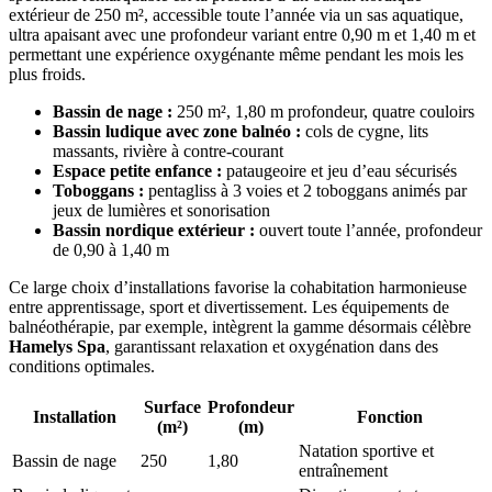
extérieur de 250 m², accessible toute l’année via un sas aquatique,
ultra apaisant avec une profondeur variant entre 0,90 m et 1,40 m et
permettant une expérience oxygénante même pendant les mois les
plus froids.
Bassin de nage :
250 m², 1,80 m profondeur, quatre couloirs
Bassin ludique avec zone balnéo :
cols de cygne, lits
massants, rivière à contre-courant
Espace petite enfance :
pataugeoire et jeu d’eau sécurisés
Toboggans :
pentagliss à 3 voies et 2 toboggans animés par
jeux de lumières et sonorisation
Bassin nordique extérieur :
ouvert toute l’année, profondeur
de 0,90 à 1,40 m
Ce large choix d’installations favorise la cohabitation harmonieuse
entre apprentissage, sport et divertissement. Les équipements de
balnéothérapie, par exemple, intègrent la gamme désormais célèbre
Hamelys Spa
, garantissant relaxation et oxygénation dans des
conditions optimales.
Surface
Profondeur
Installation
Fonction
(m²)
(m)
Natation sportive et
Bassin de nage
250
1,80
entraînement