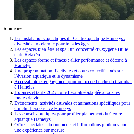
Sommaire
Les installations aquatiques du Centre aquatique Hamelys :
diversité et modernité pour tous les âges
Les espaces bien-être et spa : un concentré d’Oxygène Bulle
et de Relaxéo
Les espaces forme et fitness : allier performance et détente à
Hamelys
Une programmation d’activités et cours collectifs axés sur
l’évasion aquatique et le dynamisme
Accessibilité et engagement pour un accueil inclusif et familial
à Hamelys
Horaires et tarifs 2025 : une flexibilité adaptée à tous les
modes de vie
Évènements, activités estivales et animations spécifiques pour
enrichir l’expérience Hamelys
Les conseils pratiques pour profiter pleinement du Centre
aquatique Hamelys
Offres spéciales, abonnements et informations pratiques pour
une expérience sur mesure