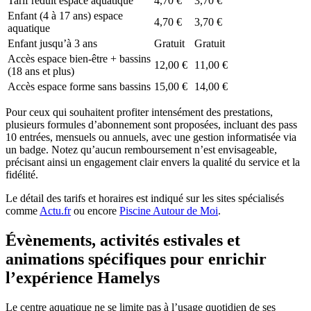
Tarif réduit espace aquatique
4,70 €
3,70 €
Enfant (4 à 17 ans) espace
4,70 €
3,70 €
aquatique
Enfant jusqu’à 3 ans
Gratuit
Gratuit
Accès espace bien-être + bassins
12,00 €
11,00 €
(18 ans et plus)
Accès espace forme sans bassins
15,00 €
14,00 €
Pour ceux qui souhaitent profiter intensément des prestations,
plusieurs formules d’abonnement sont proposées, incluant des pass
10 entrées, mensuels ou annuels, avec une gestion informatisée via
un badge. Notez qu’aucun remboursement n’est envisageable,
précisant ainsi un engagement clair envers la qualité du service et la
fidélité.
Le détail des tarifs et horaires est indiqué sur les sites spécialisés
comme
Actu.fr
ou encore
Piscine Autour de Moi
.
Évènements, activités estivales et
animations spécifiques pour enrichir
l’expérience Hamelys
Le centre aquatique ne se limite pas à l’usage quotidien de ses