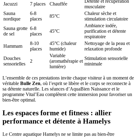
Détente et récupération
Jacuzzi
7 places
Chauffée
musculaire
Sauna
6-8
Chaleur sèche et
85°C
nordique
places
stimulation circulatoire
Ambiance iodée,
Sauna grotte
6-8
45°C
purification et détente
de sel
places
respiratoire
8-10
45°C (chaleur
Nettoyage de la peau et
Hammam
places
humide)
relaxation profonde
Variable
Douches
Stimulation sensorielle
2
(aromathérapie et
sensorielles
minimale
lumière)
L’ensemble de ces prestations invite chaque visiteur à un moment de
véritable
Bulle Zen
, où l’esprit se libère et le corps se reconnecte à
sa détente naturelle. Les séances d’AquaBien Naissance et le
programme Vital’Eau complètent cette immersion pour favoriser un
bien-être optimal.
Les espaces forme et fitness : allier
performance et détente à Hamelys
Le Centre aquatique Hamelys ne se limite pas au bien-être