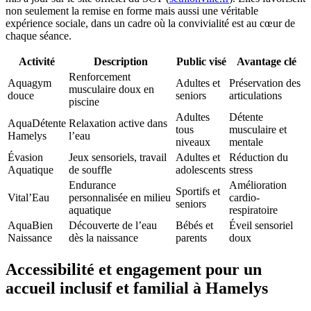
non seulement la remise en forme mais aussi une véritable
expérience sociale, dans un cadre où la convivialité est au cœur de
chaque séance.
Activité
Description
Public visé
Avantage clé
Renforcement
Aquagym
Adultes et
Préservation des
musculaire doux en
douce
seniors
articulations
piscine
Adultes
Détente
AquaDétente
Relaxation active dans
tous
musculaire et
Hamelys
l’eau
niveaux
mentale
Évasion
Jeux sensoriels, travail
Adultes et
Réduction du
Aquatique
de souffle
adolescents
stress
Endurance
Amélioration
Sportifs et
Vital’Eau
personnalisée en milieu
cardio-
seniors
aquatique
respiratoire
AquaBien
Découverte de l’eau
Bébés et
Éveil sensoriel
Naissance
dès la naissance
parents
doux
Accessibilité et engagement pour un
accueil inclusif et familial à Hamelys